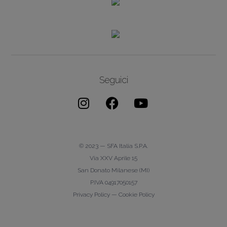
Seguici
© 2023 — SFA Italia S.p.A.
Via XXV Aprile 15
San Donato Milanese (MI)
P.IVA 04917050157
Privacy Policy
—
Cookie Policy