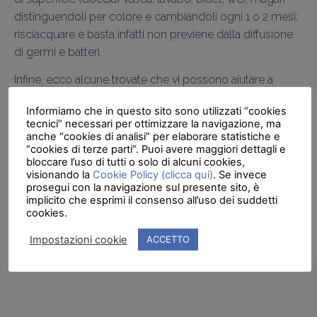
distinguendoli per colore e cambiandoli ogni 1 o 2 mesi;
risciacquare e basta infatti non previene dalla diffusione
di germi e batteri.
Infine, ecco alcune trovate che vi possono aiutare a
gestire meglio le parti più antipatiche del vostro bagno:
Informiamo che in questo sito sono utilizzati “cookies
• Miscelatore con aeratore in inox anticalcare, per ridurre
tecnici” necessari per ottimizzare la navigazione, ma
al minimo la necessità di trattare con l’aceto gli accumuli
anche “cookies di analisi” per elaborare statistiche e
“cookies di terze parti”. Puoi avere maggiori dettagli e
di calcare.
bloccare l’uso di tutti o solo di alcuni cookies,
• Box doccia con guarnizioni in PVC removibili e un
visionando la
Cookie Policy (clicca qui)
. Se invece
sistema di sgancio rapido dell’anta, per pulire facilmente
prosegui con la navigazione sul presente sito, è
implicito che esprimi il consenso all’uso dei suddetti
gli angoli più scomodi della doccia.
cookies.
• Water con risciacquo senza brida per lavare tutta la
superficie interna, prima la parte superiore del vaso, poi
Impostazioni cookie
ACCETTO
tutto intorno al bacino per una pulizia a 360°.