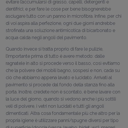
evitare l’accumularsi di grasso, capelli, detergenti e
dentifrici; e per fare le cose per bene bisognerebbe
asciugare tutto con un panno in microfibra. Infine, per chi
di voi aspira alla perfezione, ogni due giorni andrebbe
strofinata una soluzione antimicotica di bicarbonato e
acqua calda negli angoli del pavimento.
Quando invece si tratta proprio di fare le pulizie,
l’importante prima di tutto è avere metodo: dalle
ragnatele in alto si procede verso il basso, così evitiamo
che la polvere dei mobili bagno, sospesi e non, cada su
ciò che abbiamo appena lavato e lucidato. Arrivati al
pavimento si procede dal fondo della stanza fino alla
porta. Inoltre, credete non è scontato, è bene lavare con
la luce del giorno, quando si vedono anche i più sottili
veli di polvere, i vetri non lucidati e tutti gli angoli
dimenticati. Altra cosa fondamentale più che altro per la
propria igiene è utilizzare panni/spugne diversi per tipo
di superficie (doccia/vasca, lavabo, bidet, wc), magari