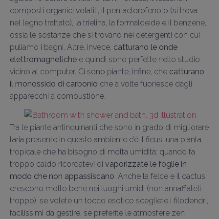
composti organici volatili, il pentaclorofenolo (si trova
nel legno trattato), la trielina, la formaldeide e il benzene,
ossia le sostanze che si trovano nei detergenti con cui
puliamo i bagni. Altre, invece,
catturano le onde
elettromagnetiche
e quindi sono perfette nello studio
vicino al computer. Ci sono piante, infine, che
catturano
il monossido di carbonio
che a volte fuoriesce dagli
apparecchi a combustione.
Tra le piante antinquinanti che sono in grado di migliorare
l’aria presente in questo ambiente c’è il ficus, una pianta
tropicale che ha bisogno di molta umidità: quando fa
troppo caldo ricordatevi di
vaporizzate le foglie in
modo che non appassiscano
. Anche la felce e il cactus
crescono molto bene nei luoghi umidi (non annaffiateli
troppo): se volete un tocco esotico scegliete i filodendri,
facilissimi da gestire, se preferite le atmosfere zen