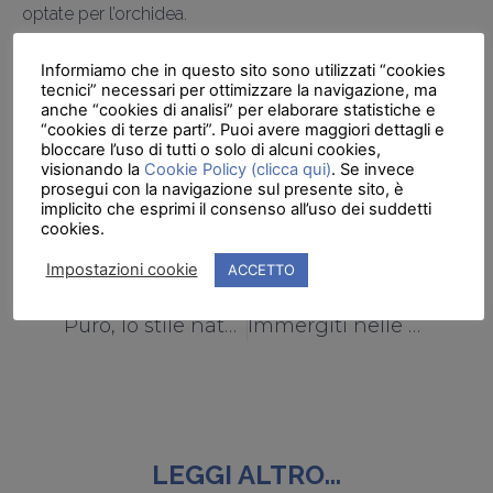
optate per l’orchidea.
Edera e aloe, invece, sono in grado di assorbire le
Informiamo che in questo sito sono utilizzati “cookies
sostanze tossiche del bagno ma detestano i raggi diretti
tecnici” necessari per ottimizzare la navigazione, ma
anche “cookies di analisi” per elaborare statistiche e
del sole, quindi appendetele o tenetele vicino a una
“cookies di terze parti”. Puoi avere maggiori dettagli e
tenda. E se volete
migliorare la qualità dell’aria
di questa
bloccare l’uso di tutti o solo di alcuni cookies,
stanza e aggiungere un tocco delicato allora la vostra
visionando la
Cookie Policy (clicca qui)
. Se invece
prosegui con la navigazione sul presente sito, è
pianta è l’elegante fiore di luna (Spathiphyllum).
implicito che esprimi il consenso all’uso dei suddetti
cookies.
Impostazioni cookie
ACCETTO
PRECEDENTE
SUCCESSIVO
Puro, lo stile naturale per il tuo bagno
Immergiti nelle minipiscine Grandform
LEGGI ALTRO...