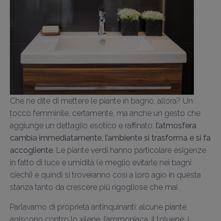
Che ne dite di mettere le piante in bagno, allora? Un
tocco femminile, certamente, ma anche un gesto che
aggiunge un dettaglio esotico e raffinato:
l’atmosfera
cambia immediatamente, l’ambiente si trasforma e si fa
accogliente
.
Le piante verdi hanno particolare esigenze
in fatto di luce e umidità (è meglio evitarle nei bagni
ciechi) e quindi si troveranno così a loro agio in questa
stanza tanto da crescere più rigogliose che mai.
Parlavamo di proprietà antinquinanti: alcune piante
agiscono contro lo xilene, l’ammoniaca, il toluene, i