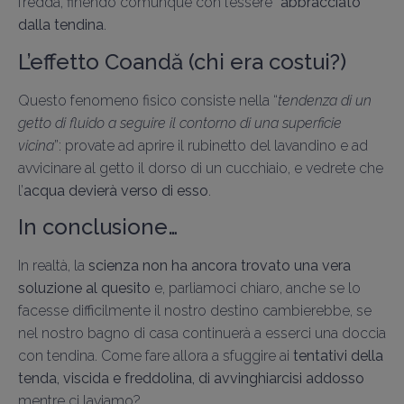
fredda, finendo comunque con l’essere
“abbracciato”
dalla tendina
.
L’effetto Coandă (chi era costui?)
Questo fenomeno fisico consiste nella “
tendenza di un
getto di fluido a seguire il contorno di una superficie
vicina
”: provate ad aprire il rubinetto del lavandino e ad
avvicinare al getto il dorso di un cucchiaio, e vedrete che
l’
acqua devierà verso di esso
.
In conclusione…
In realtà, la
scienza non ha ancora trovato una vera
soluzione al quesito
e, parliamoci chiaro, anche se lo
facesse difficilmente il nostro destino cambierebbe, se
nel nostro bagno di casa continuerà a esserci una doccia
con tendina. Come fare allora a sfuggire ai
tentativi della
tenda, viscida e freddolina, di avvinghiarcisi addosso
mentre ci laviamo?