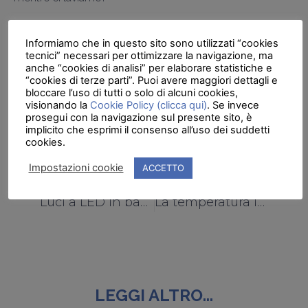
Per tagliare la testa al toro e risolvere alla radice il
problema, ecco la soluzione migliore:
passare a una
Informiamo che in questo sito sono utilizzati “cookies
tecnici” necessari per ottimizzare la navigazione, ma
bella
cabina doccia
con pareti rigide
per dire
anche “cookies di analisi” per elaborare statistiche e
definitivamente addio agli agguati perpetrati dalle tende
“cookies di terze parti”. Puoi avere maggiori dettagli e
bloccare l’uso di tutti o solo di alcuni cookies,
viscide e freddoline!
visionando la
Cookie Policy (clicca qui)
. Se invece
prosegui con la navigazione sul presente sito, è
implicito che esprimi il consenso all’uso dei suddetti
cookies.
Impostazioni cookie
ACCETTO
PRECEDENTE
SUCCESSIVO
Luci a LED in bagno? Sì grazie!
La temperatura ideale dell’acqua della doccia? Ecco il parere degli esperti
LEGGI ALTRO...