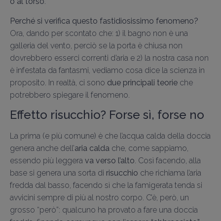
o al torso
.
Perché si verifica questo fastidiosissimo fenomeno?
Ora, dando per scontato che: 1) il bagno non è una
galleria del vento, perciò se la porta è chiusa non
dovrebbero esserci correnti d’aria e 2) la nostra casa non
è infestata da fantasmi, vediamo cosa dice la scienza in
proposito. In realtà, ci sono
due principali teorie
che
potrebbero spiegare il fenomeno.
Effetto risucchio? Forse sì, forse no
La prima (e più comune) è che l’acqua calda della doccia
genera anche dell’
aria calda
che, come sappiamo,
essendo più leggera
va verso l’alto
. Così facendo, alla
base si genera una sorta di
risucchio
che richiama l’aria
fredda dal basso, facendo sì che la famigerata tenda si
avvicini sempre di più al nostro corpo. C’è, però, un
grosso “però”: qualcuno ha provato a fare una doccia