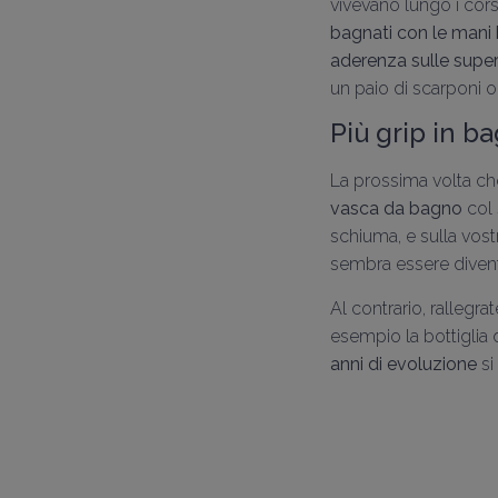
vivevano lungo i cor
bagnati con le mani
aderenza sulle super
un paio di scarponi o
Più grip in b
La prossima volta c
vasca da bagno
col 
schiuma, e sulla vostr
sembra essere divent
Al contrario, rallegr
esempio la bottiglia
anni di evoluzione
si