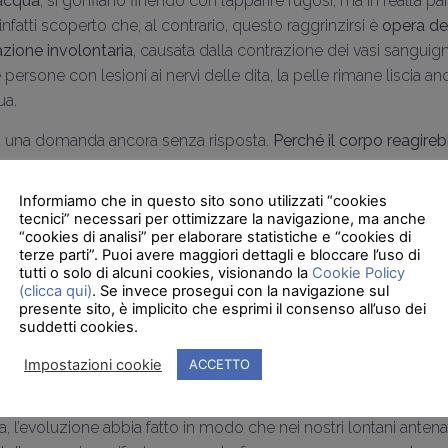
 acqua
, si gonfiano finendo con l’apparire rugosi, ma in realtà par
nfatti scoperto che, al contrario, questo raggrinzirsi è
opera de
azione involontaria
, causata dalla contrazione dei vasi sanguign
le persone con lesioni ai nervi delle dita, la pelle rimane liscia a
ua.
 una domanda ancora senza risposta.
Perché il corpo reagir
zione!
Informiamo che in questo sito sono utilizzati “cookies
tecnici” necessari per ottimizzare la navigazione, ma anche
pubblicato sulla rivista scientifica
Biology Letters
ha gettato luc
“cookies di analisi” per elaborare statistiche e “cookies di
cercatori hanno condotto un esperimento con dei volontari, sudd
terze parti”. Puoi avere maggiori dettagli e bloccare l’uso di
tutti o solo di alcuni cookies, visionando la
Cookie Policy
ergere le mani nell’acqua a uno di questi gruppi finché la cute
(clicca qui)
. Se invece prosegui con la navigazione sul
 aspetto grinzoso
.
presente sito, è implicito che esprimi il consenso all’uso dei
suddetti cookies.
 testato le capacità dei due gruppi di volontari di prendere in m
 E da qui la scoperta “rivoluzionaria”: le persone con le mani g
Impostazioni cookie
ACCETTO
ccogliere le biglie bagnate
, ma
svantaggiate nel maneggiare 
a, l’evoluzione abbia fatto in modo che nei nostri lontani anten