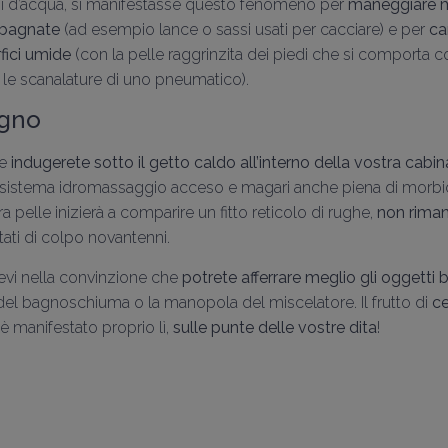
si d’acqua, si manifestasse questo fenomeno per
maneggiare me
 bagnate
(ad esempio lance o sassi usati per cacciare) e per
ca
fici umide
(con la pelle raggrinzita dei piedi che si comporta c
 le scanalature di uno pneumatico).
agno
he
indugerete sotto il getto caldo all’interno della vostra cabin
sistema idromassaggio acceso e magari anche piena di morbi
a pelle inizierà a comparire un fitto reticolo di rughe,
non rima
ati di colpo novantenni.
atevi nella convinzione che
potrete afferrare meglio gli oggetti 
 del bagnoschiuma o la manopola del miscelatore. Il frutto di
ce
 è manifestato proprio lì,
sulle punte delle vostre dita
!