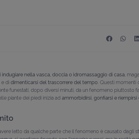
di
indugiare nella vasca, doccia o idromassaggio di casa
, maga
 e di
dimenticarsi del trascorrere del tempo
. Questi momenti 
te funestati, dopo diversi minuti, da un fenomeno piuttosto fas
le piante dei piedi inizia ad
ammorbidirsi, gonfiarsi e riempirsi 
mito
ere letto da qualche parte che il fenomeno è causato dagli stra