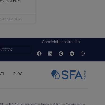
EVI SAPERE
 Gennaio 2025
Condividi il nostro sito
NTATTACI
NTI
BLOG
e (MI) — P.IVA 04917050157 —
Privacy Policy
—
Cookie Policy
.