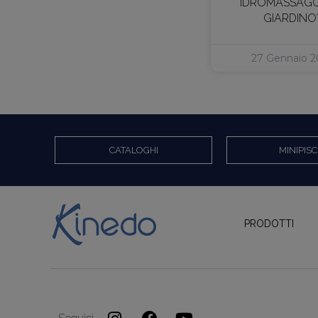
IDROMASSAGG
GIARDINO
27 Gennaio 2
CATALOGHI
MINIPISC
PRODOTTI