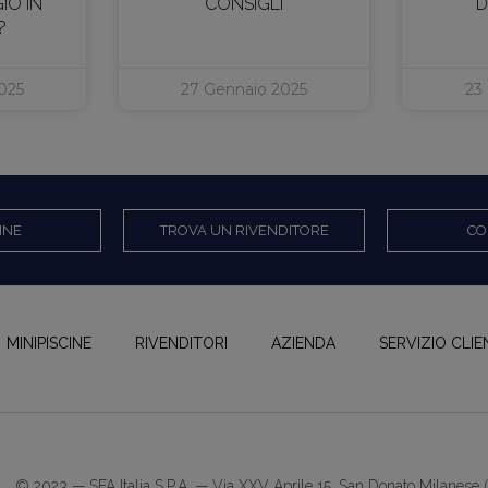
IO IN
CONSIGLI
D
?
025
27 Gennaio 2025
23
INE
TROVA UN RIVENDITORE
CO
MINIPISCINE
RIVENDITORI
AZIENDA
SERVIZIO CLIE
© 2023 — SFA Italia S.p.A. — Via XXV Aprile 15, San Donato Milanes