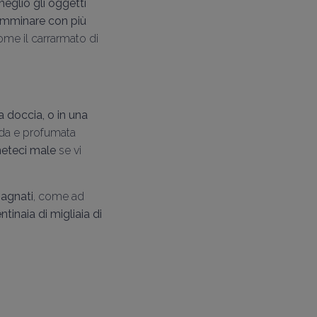
glio gli oggetti
mminare con più
ome il carrarmato di
a doccia, o in una
da e profumata
neteci male
se vi
bagnati
, come ad
ntinaia di migliaia di