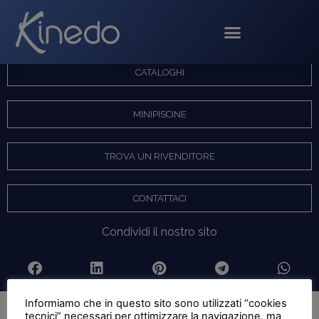
Bobina profilo vasca
CATALOGHI
MINIPISCINE
TROVA UN RIVENDITORE
CONTATTACI
Condividi il nostro sito
Informiamo che in questo sito sono utilizzati “cookies
tecnici” necessari per ottimizzare la navigazione, ma