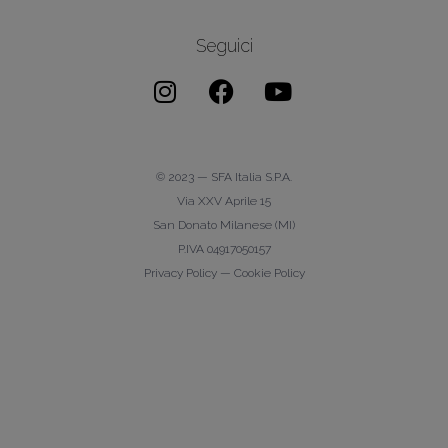
Seguici
© 2023 — SFA Italia S.p.A.
Via XXV Aprile 15
San Donato Milanese (MI)
P.IVA 04917050157
Privacy Policy
—
Cookie Policy