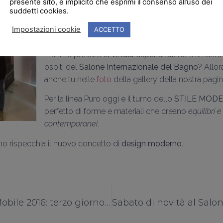
presente sito, è implicito che esprimi il consenso all’uso dei
recati presso lo
stand H36, Hall22
in questo
quarto
suddetti cookies.
hanno potuto scoprire tutte le
novità del catalogo
Impostazioni cookie
ACCETTO
Grandform
.
E chi ha provato la
virtual experience
ne è rimasto
ospiti del
Salone Internazionale del Bagno
? Allor
anche tu nelle
foto
della gallery della nostra pag
Per la linea Puro oggi è il turno dello
STILE MOD
perfetto di forme e materiali che creano
equilibri e
contemporanei
.
 rispecchia il nuovo concetto di
design moderno
.
Salone del Mobile 2016: terzo giorno nello stand H36 di Grandform