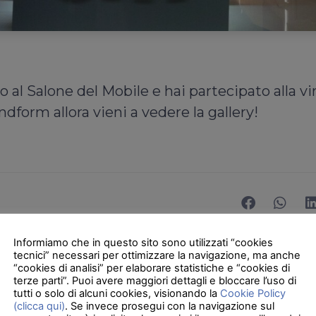
o al Salone del Mobile e hai partecipato alla vi
dform allora vieni a vedere la gallery!
Informiamo che in questo sito sono utilizzati “cookies
tecnici” necessari per ottimizzare la navigazione, ma anche
“cookies di analisi” per elaborare statistiche e “cookies di
terze parti”. Puoi avere maggiori dettagli e bloccare l’uso di
Grandform non ha alcuna intenzione di smettere di
tutti o solo di alcuni cookies, visionando la
Cookie Policy
(clicca qui)
. Se invece prosegui con la navigazione sul
Tutti i partecipanti del
Salone del Mobile di Milan