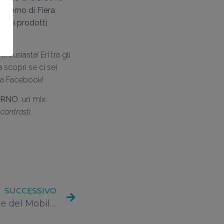
 giorno di Fiera
 dei prodotti
 entusiasta!
Eri tra gli
a scopri se ci sei
ina Facebook!
ERNO
, un mix
 contrasti
SUCCESSIVO
Sabato di novità al Salone del Mobile di Milano 2016