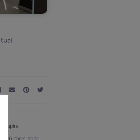
rtual
 stupire!
o 2016
che si sono