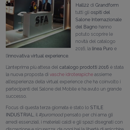
Hall22
di
Grandform
tutti
gli
ospiti
del
Salone Internazionale
del Bagno
hanno
potuto scoprire
le
novità del catalogo
2016, la
linea Puro
e
l’
innovativa virtual experience
.
L’anteprima più attesa del
catalogo prodotti 2016
è stata
la nuova proposta di
vasche idroterapiche
assieme
all’esperienza della virtual experience che ha coinvolto i
partecipanti del
Salone del Mobile e ha avuto un grande
successo.
Focus di questa terza giornata è stato lo
STILE
INDUSTRIAL
, il
#puromood
pensato per chi ama gli
arredi essenziali, i materiali caldi e gli spazi disegnati con
discrezione e sicurezza: da oggi hai la libertà di arricchire