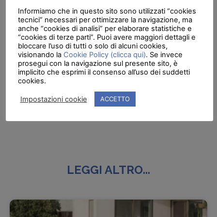
programmi automatici preimpostati, drenaggio air 3
Informiamo che in questo sito sono utilizzati “cookies
tecnici” necessari per ottimizzare la navigazione, ma
zone, localizzazione massaggio, comando digitale,
anche “cookies di analisi” per elaborare statistiche e
regolazione di potenza automatica, localizzazione
“cookies di terze parti”. Puoi avere maggiori dettagli e
bloccare l’uso di tutti o solo di alcuni cookies,
massaggio, cromoterapia ed ozono.
visionando la
Cookie Policy (clicca qui)
. Se invece
prosegui con la navigazione sul presente sito, è
implicito che esprimi il consenso all’uso dei suddetti
cookies.
PRECEDENTE
SUCCESSIVO
Impostazioni cookie
ACCETTO
Grandform Passion: ancora una settimana per votare il tuo nome preferito e vincere.
Gocce di Idroterapia: il metodo Kneipp anche a casa
LEGGI ALTRO...