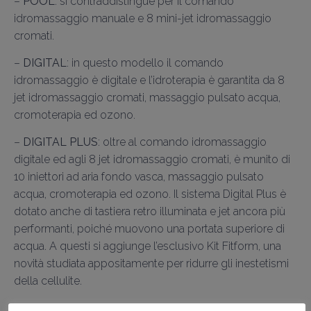
–
POOL
: si contraddistingue per il comando
idromassaggio manuale e 8 mini-jet idromassaggio
cromati.
–
DIGITAL
: in questo modello il comando
idromassaggio è digitale e l’idroterapia è garantita da 8
jet idromassaggio cromati, massaggio pulsato acqua,
cromoterapia ed ozono.
–
DIGITAL PLUS
: oltre al comando idromassaggio
digitale ed agli 8 jet idromassaggio cromati, è munito di
10 iniettori ad aria fondo vasca, massaggio pulsato
acqua, cromoterapia ed ozono. Il sistema Digital Plus è
dotato anche di tastiera retro illuminata e jet ancora più
performanti, poiché muovono una portata superiore di
acqua. A questi si aggiunge l’esclusivo Kit Fitform, una
novità studiata appositamente per ridurre gli inestetismi
della cellulite.
–
AIR EASY
: in un unico prodotto 12 iniettori aria, 4