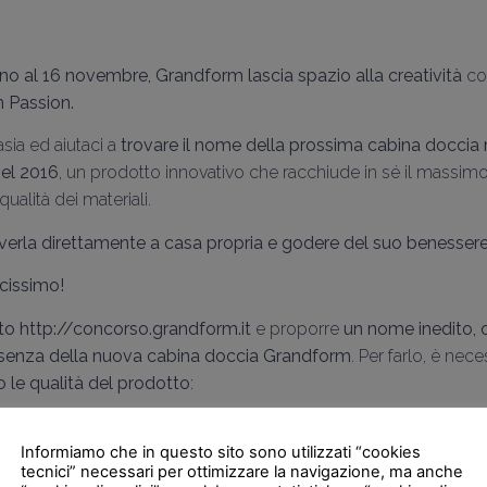
fino al 16 novembre, Grandform lascia spazio alla creatività
con
 Passion.
tasia ed aiutaci a
trovare il nome della prossima cabina doccia
el 2016
, un prodotto innovativo che racchiude in sé il massimo 
ualità dei materiali.
iceverla direttamente a casa propria e godere del suo benessere
cissimo!
sito http://concorso.grandform.it
e proporre
un nome inedito, o
ssenza della nuova cabina doccia Grandform
. Per farlo, è nec
no le qualità del prodotto
:
nco, ovvero il colore dominante che caratterizza sia la parete di fon
alorizzato dalla presenza di accessori in acciaio satinato.
Informiamo che in questo sito sono utilizzati “cookies
tecnici” necessari per ottimizzare la navigazione, ma anche