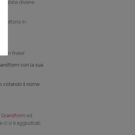
la cabina diviene
riflettono in
o in finale!
Grandform con la sua
na
votando il nome
i Grandform
ed
 ci si è aggiudicati