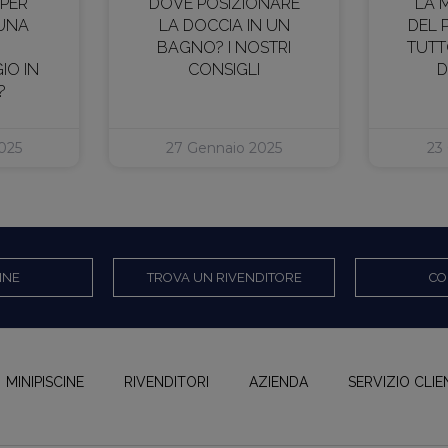
 PER
DOVE POSIZIONARE
LA 
 UNA
LA DOCCIA IN UN
DEL 
BAGNO? I NOSTRI
TUTT
IO IN
CONSIGLI
D
?
025
27 Gennaio 2025
23
INE
TROVA UN RIVENDITORE
CO
MINIPISCINE
RIVENDITORI
AZIENDA
SERVIZIO CLIE