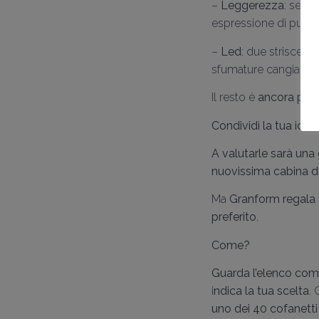
–
Leggerezza
: sempl
espressione di puro 
–
Led
: due strisce le
sfumature cangianti su
Il resto è
ancora più f
Condividi la tua idea 
A valutarle sarà una 
nuovissima cabina d
Ma
Granform regala 
preferito
.
Come?
Guarda l’elenco com
i
ndica la tua scelta
. 
uno dei 40 cofanetti