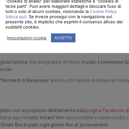
“cookies di analisi” per elaborare statistiche e “cookies di
icità delle forme, linee pulite e morbide dagli ingombri ridotti: 
terze parti”. Puoi avere maggiori dettagli e bloccare l’uso di
spazio e armonia.
tutti o solo di alcuni cookies, visionando la
Cookie Policy
(clicca qui)
. Se invece prosegui con la navigazione sul
d integrate nella colonna creano suggestivi giochi di luce che si 
presente sito, è implicito che esprimi il consenso all’uso dei
suddetti cookies.
i vetri della cabina.
Impostazioni cookie
ACCETTO
acile!
e fatti votare dai tuoi amici
: le 50 proposte più votate entrerann
giuria tecnica
che designerà il vincitore:
in palio il benessere 
occia .
“Momenti di Benessere”
anche a chi decide di tentare la fortu
pleto con le proposte direttamente sulla
pagina Facebook d
Grazie alla modalità
Instant Win
sarà possibile scoprire subito se
 Smart Box in palio ogni giorno fino al 30 novembre
.