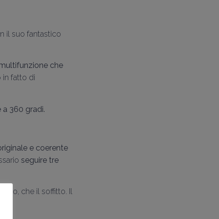
 il suo fantastico
 multifunzione che
in fatto di
 a 360 gradi.
riginale e coerente
essario
seguire tre
do, che il soffitto. Il