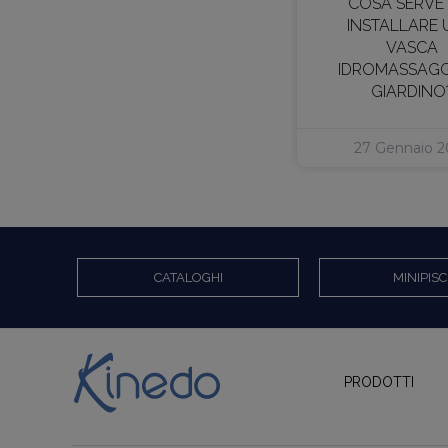
COSA SERVE
INSTALLARE
VASCA
IDROMASSAGG
GIARDINO
27 Gennaio 2
CATALOGHI
MINIPISC
PRODOTTI