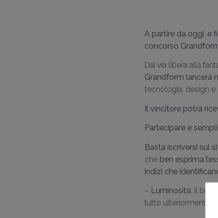
A partire da oggi, e 
concorso Grandform
Dai via libera alla fan
Grandform lancerà n
tecnologia, design e q
Il vincitore potrà r
Partecipare è sempli
Basta iscriversi sul 
che
ben esprima l’e
indizi che identifica
–
Luminosità
: il bia
tutto ulteriormente v